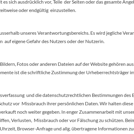
t es sich ausdrücklich vor, Teile der Seiten oder das gesamte A
zeitweise oder endgültig einzustellen.
ausserhalb unseres Verantwortungsbereichs. Es wird jegliche Ver
n auf eigene Gefahr des Nutzers oder der Nutzerin.
 Bildern, Fotos oder anderen Dateien auf der Website gehören aus
emente ist die schriftliche Zustimmung der Urheberrechtsträger i
desverfassung und die datenschutzrechtlichen Bestimmungen des 
 Schutz vor Missbrauch ihrer persönlichen Daten. Wir halten die
 verkauft noch weiter gegeben. In enger Zusammenarbeit mit uns
ffen, Verlusten, Missbrauch oder vor Fälschung zu schützen. Bei
 Uhrzeit, Browser-Anfrage und allg. übertragene Informationen z