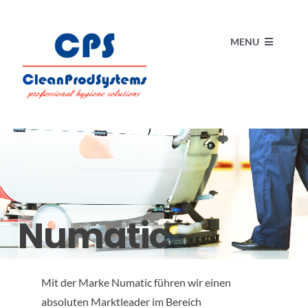
Skip
to
MENU
content
Start
Kataloge
Produkte
Numatic
Über uns
Blog
Mit der Marke Numatic führen wir einen
absoluten Marktleader im Bereich