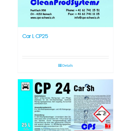
Car L CP25
Details