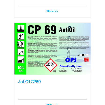
Details
AntiOil CP69