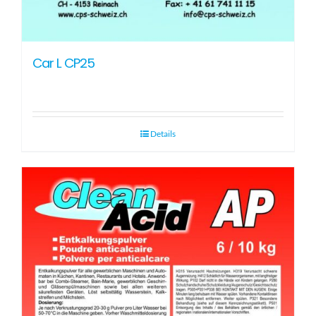
Car L CP25
Details