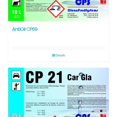
AntiOil CP69
Details