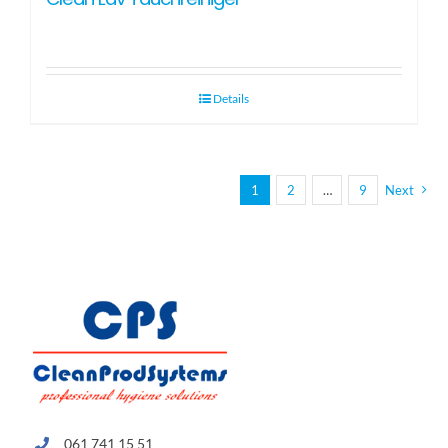
Details
1
2
…
9
Next
061 741 15 51