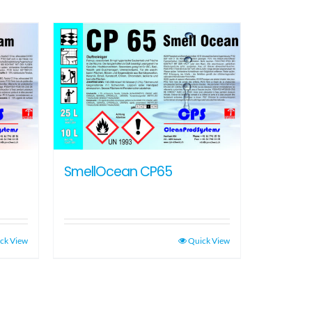
SmellOcean CP65
ck View
Quick View