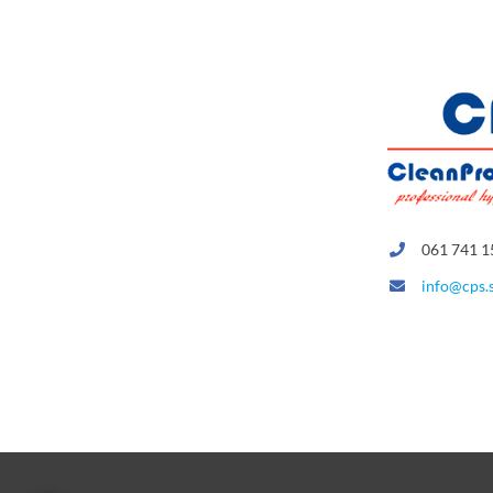
061 741 1
info@cps.