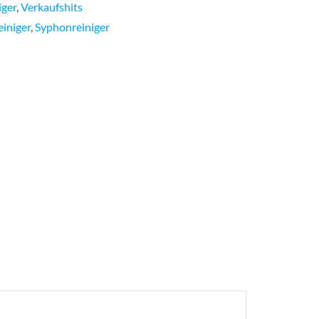
iger
,
Verkaufshits
einiger
,
Syphonreiniger