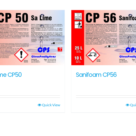
ime CP50
Sanifoam CP56
Quick View
Qui