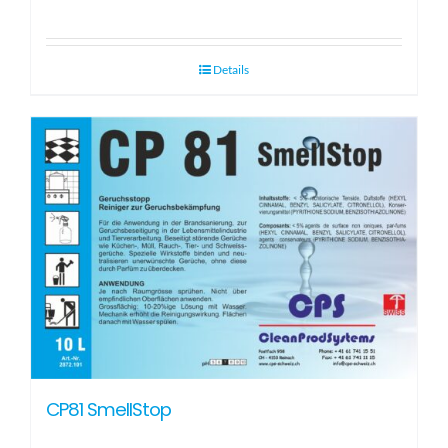
Details
CP81 SmellStop