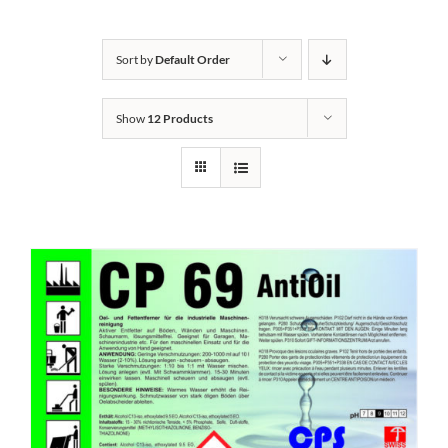
Kontakt
Sort by
Default Order
Show
12 Products