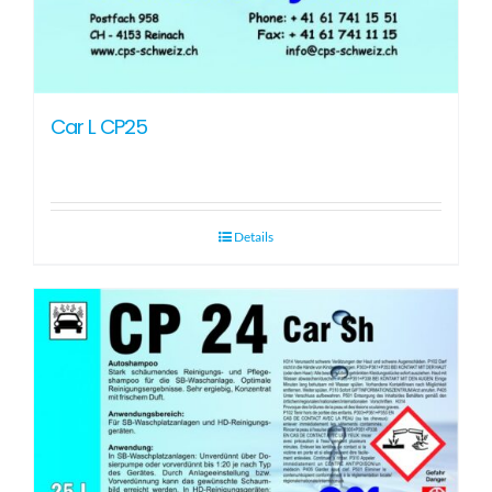
Car L CP25
Details