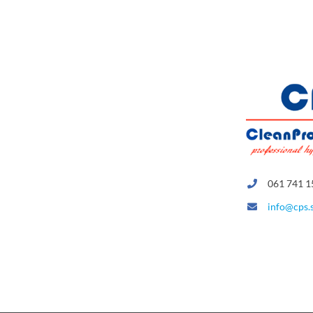
061 741 1
info@cps.