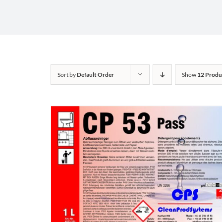
Sort by
Default Order
Show
12 Produ