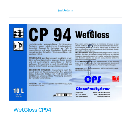
Details
WetGloss CP94