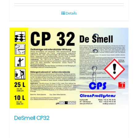
Details
DeSmell CP32