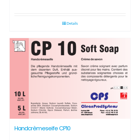
Details
Handcrèmeseife CP10