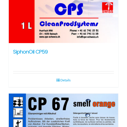
SiphonOil CP59
Details