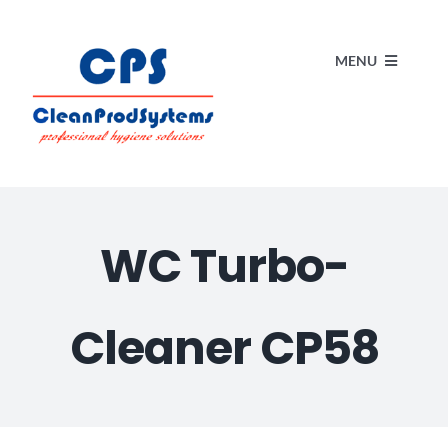
Skip
to
MENU
content
Start
Kataloge
WC Turbo-
Produkte
Cleaner CP58
Über uns
Blog