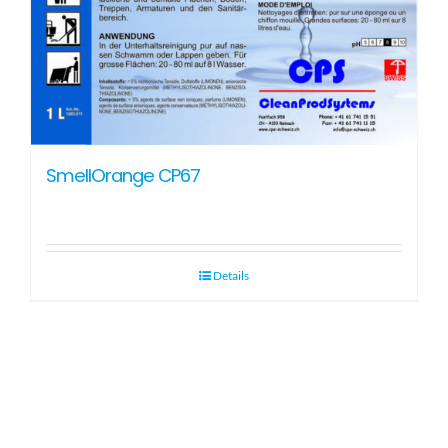
SmellOrange CP67
Details