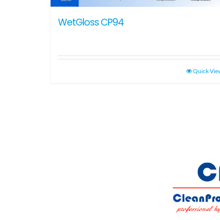
WetGloss CP94
Quick Vie