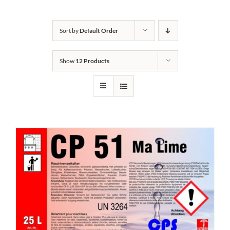
Kontakt
Sort by
Default Order
Show
12 Products