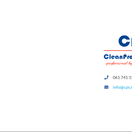
061 741 1
info@cps.